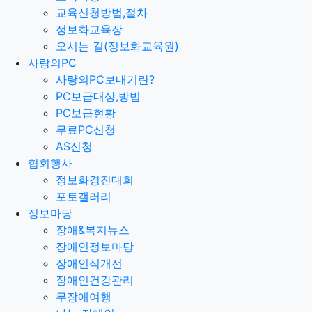
교육신청방법,절차
정보화교육장
오시는 길(정보화교육원)
사랑의PC
사랑의PC보내기란?
PC보급대상,방법
PC보급현황
무료PC신청
AS신청
협회행사
정보화경진대회
포토갤러리
정보마당
장애&복지뉴스
장애인정보마당
장애인식개선
장애인건강관리
무장애여행