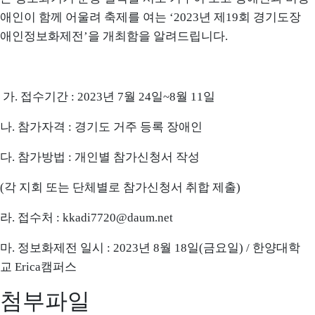
애인이 함께 어울려 축제를 여는
‘2023
년 제
19
회 경기도장
애인정보화제전
’을
개최함을 알려드립니다.
가
.
접수기간
: 2023
년
7
월
24
일
~8
월
11
일
나
.
참가자격
:
경기도 거주 등록 장애인
다
.
참가방법
:
개인별 참가신청서 작성
(
각 지회 또는 단체별로 참가신청서 취합 제출
)
라
.
접수처
: kkadi7720@daum.net
마
.
정보화제전 일시
: 2023
년
8
월
18
일
(
금요일
) /
한양대학
교
Erica
캠퍼스
첨부파일