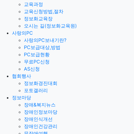
교육과정
교육신청방법,절차
정보화교육장
오시는 길(정보화교육원)
사랑의PC
사랑의PC보내기란?
PC보급대상,방법
PC보급현황
무료PC신청
AS신청
협회행사
정보화경진대회
포토갤러리
정보마당
장애&복지뉴스
장애인정보마당
장애인식개선
장애인건강관리
무장애여행