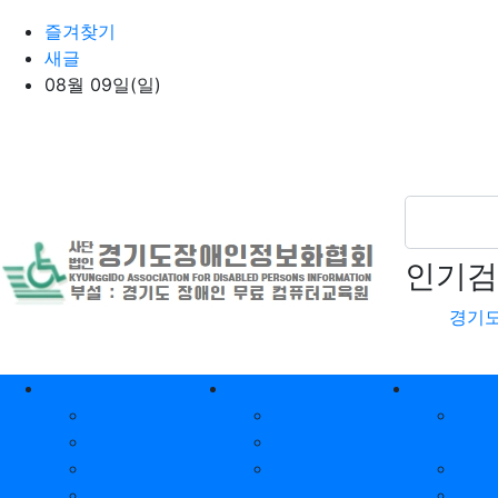
상단 네비
즐겨찾기
새글
08월 09일(일)
인기검
경기
메인 메뉴
협회안내
정보화교육
사랑의
협회소개
사업배경/목적
사랑
인사말
교육과정
란?
연혁
교육신청방법,절
PC
조직도
차
PC