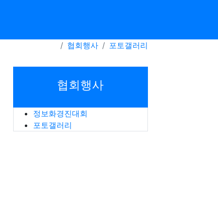
협회행사
포토갤러리
순 정렬
게시판 검색
협회행사
정보화경진대회
포토갤러리