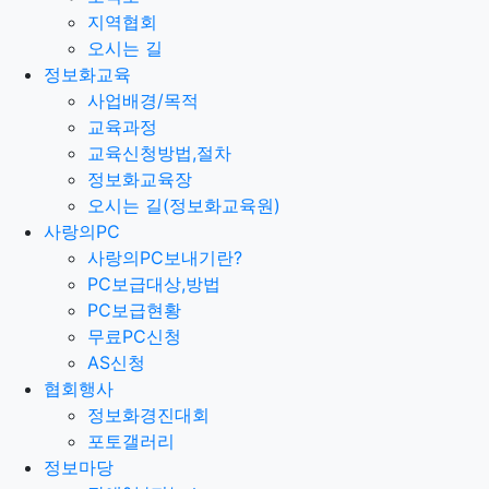
지역협회
오시는 길
정보화교육
사업배경/목적
교육과정
교육신청방법,절차
정보화교육장
오시는 길(정보화교육원)
사랑의PC
사랑의PC보내기란?
PC보급대상,방법
PC보급현황
무료PC신청
AS신청
협회행사
정보화경진대회
포토갤러리
정보마당