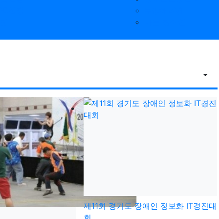
PC신청
무장애여행
신청
나는 장애인
조회
제11회 경기도 장애인 정보화 IT경진대
회