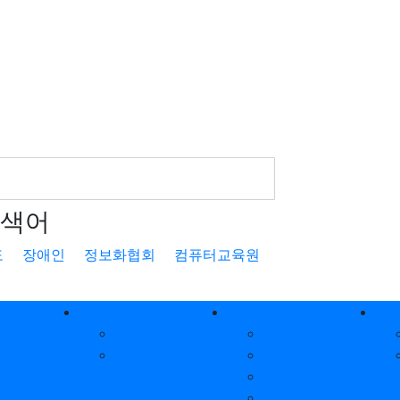
색어
도
장애인
정보화협회
컴퓨터교육원
PC
협회행사
정보마당
의PC보내기
정보화경진대회
장애&복지뉴스
포토갤러리
장애인정보마당
보급대상,방법
장애인식개선
보급현황
장애인건강관리